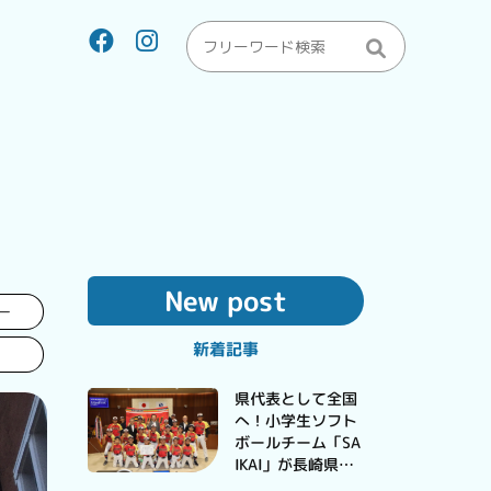
New post
ー
新着記事
県代表として全国
へ！小学生ソフト
ボールチーム「SA
IKAI」が長崎県予
選大会で優勝