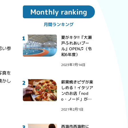
Monthly ranking
月間ランキング
1
夏がキタ!!『大瀬
戸ふれあいプー
思い参
ル』OPEN♫（令
和6年度）
2023年7月14日
写真を
懐かし
2
薪窯焼きピザが楽
しめる！イタリア
ンのお店「nod
o・ノード」が西
彼町にオープン！
2021年2月1日
3
西海市西海町に