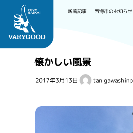
西海市のお知らせ
新着記事
Skip
to
content
長崎で一番刺さるロー
懐かしい風景
カルメディア
2017年3月13日
tanigawashinp