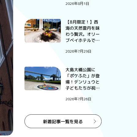
2026年8月1日
【8月限定！】西
海の天然雲丹を味
わう贅沢。オリー
ブベイホテルで過
ごす、この夏だけ
2026年7月29日
の特別な一夜。
大島大橋公園に
「ポケふた」が登
場！デンリュウと
子どもたちが祝っ
たお披露目式
2026年7月26日