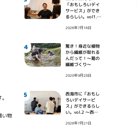
「おもしろいデイ
サービス」ができ
るらしい。vol1.
〜地域課題に挑戦
2026年7月16日
する診療看護師・
伊藤健大氏〜
4
驚き！身近な植物
から繊維が取れる
んだって！〜葛の
繊維づくり〜
2020年9月28日
5
西海市に「おもし
す。
ろいデイサービ
ス」ができるらし
い。vol.2 〜西海
買い物
市に西野亮廣さん
2026年7月21日
がやってきた！〜