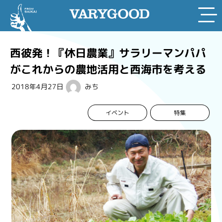
Skip
to
西彼発！『休日農業』サラリーマンパパ
content
がこれからの農地活用と西海市を考える
2018年4月27日
みち
イベント
特集