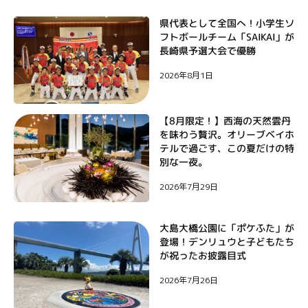
ー
県代表として全国へ！小学生ソ
フトボールチーム「SAIKAI」が
シ
長崎県予選大会で優勝
ョ
2026年8月1日
ン
【8月限定！】西海の天然雲丹
を味わう贅沢。オリーブベイホ
テルで過ごす、この夏だけの特
別な一夜。
2026年7月29日
大島大橋公園に「ポケふた」が
登場！デンリュウと子どもたち
が祝ったお披露目式
2026年7月26日