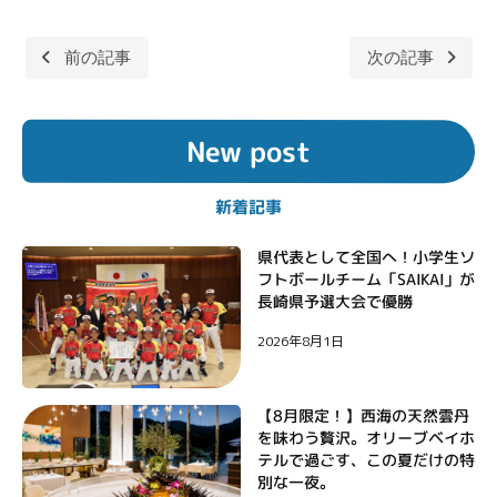
前の記事
次の記事
投
稿
New post
ナ
ビ
新着記事
ゲ
ー
県代表として全国へ！小学生ソ
フトボールチーム「SAIKAI」が
シ
長崎県予選大会で優勝
ョ
2026年8月1日
ン
【8月限定！】西海の天然雲丹
を味わう贅沢。オリーブベイホ
テルで過ごす、この夏だけの特
別な一夜。