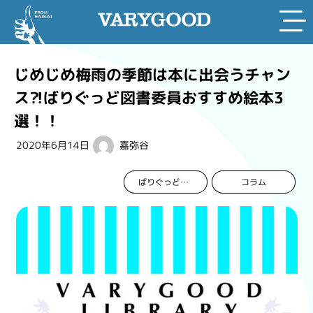
Skip
to
じめじめ梅雨の季節は本に出会うチャン
content
ス?!ばりぐっど図書委員おすすめ絵本3
選！！
2020年6月14日
嘉弥谷
コラム
ばりぐっど図書委員