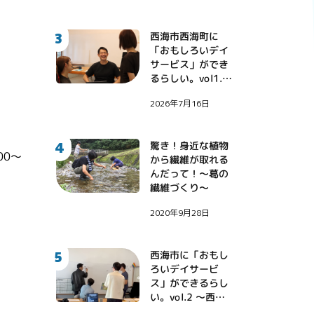
3
西海市西海町に
「おもしろいデイ
サービス」ができ
るらしい。vol1.
〜地域課題に挑戦
2026年7月16日
する診療看護師・
伊藤健大氏〜
4
驚き！身近な植物
0～
から繊維が取れる
んだって！〜葛の
繊維づくり〜
2020年9月28日
5
西海市に「おもし
ろいデイサービ
ス」ができるらし
い。vol.2 〜西海
市に西野亮廣さん