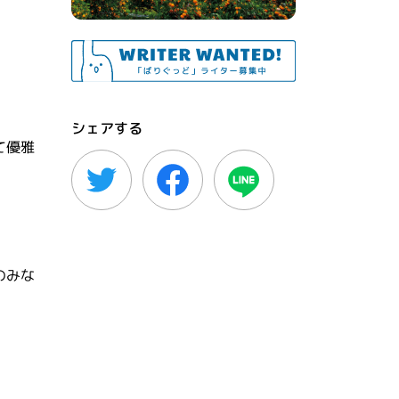
シェアする
て優雅
のみな