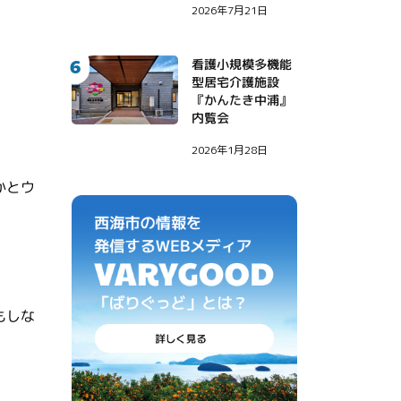
2026年7月21日
がやってきた！〜
6
看護小規模多機能
型居宅介護施設
『かんたき中浦』
内覧会
2026年1月28日
かとウ
もしな