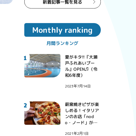
Monthly ranking
月間ランキング
1
夏がキタ!!『大瀬
戸ふれあいプー
ル』OPEN♫（令
和6年度）
2023年7月14日
2
薪窯焼きピザが楽
しめる！イタリア
ンのお店「nod
o・ノード」が西
彼町にオープン！
2021年2月1日