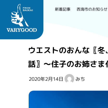
西海市のお知らせ
新着記事
Skip
to
content
長崎で一番刺さるロー
ウエストのおんな〖冬
カルメディア
話〗～住子のお姉さま
2020年2月14日
みち