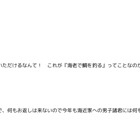
！
いただけるなんて！ これが『海老で鯛を釣る』ってことなの
で、何もお返しは来ないので今年も海近家への男子諸君には何