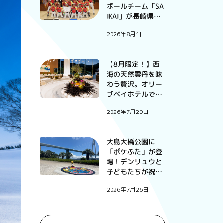
ボールチーム「SA
IKAI」が長崎県予
選大会で優勝
2026年8月1日
【8月限定！】西
海の天然雲丹を味
わう贅沢。オリー
ブベイホテルで過
ごす、この夏だけ
2026年7月29日
の特別な一夜。
大島大橋公園に
「ポケふた」が登
場！デンリュウと
子どもたちが祝っ
たお披露目式
2026年7月26日