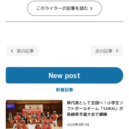
このライターの記事を読む
前の記事
次の記事
投
稿
New post
ナ
ビ
新着記事
ゲ
ー
県代表として全国へ！小学生ソ
フトボールチーム「SAIKAI」が
シ
長崎県予選大会で優勝
ョ
2026年8月1日
ン