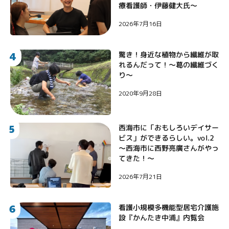
療看護師・伊藤健大氏〜
2026年7月16日
4
驚き！身近な植物から繊維が取
れるんだって！〜葛の繊維づく
り〜
2020年9月28日
5
西海市に「おもしろいデイサー
ビス」ができるらしい。vol.2
〜西海市に西野亮廣さんがやっ
てきた！〜
2026年7月21日
6
看護小規模多機能型居宅介護施
設『かんたき中浦』内覧会