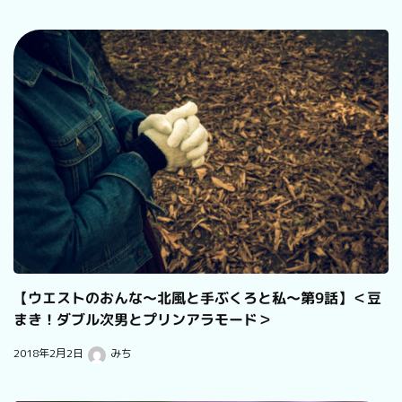
【ウエストのおんな～北風と手ぶくろと私～第9話】＜豆
まき！ダブル次男とプリンアラモード＞
2018年2月2日
みち