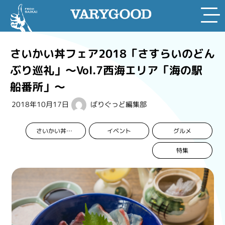
Skip
to
さいかい丼フェア2018「さすらいのどん
content
ぶり巡礼」～Vol.7西海エリア「海の駅
船番所」～
2018年10月17日
ばりぐっど編集部
イベント
グルメ
さいかい丼フェア2018
特集