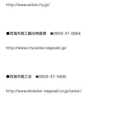
http://www.saikaicity.jp/
■西海市商工観光物産課 ☎0959-37-0064
http://www.city.saikai.nagasaki.jp/
■西海市商工会 ☎0959-37-5400
http://www.shokokai-nagasaki.or.jp/saikai/