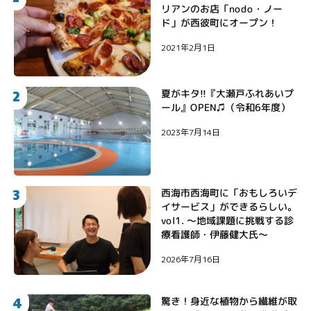
リアンのお店「nodo・ノー
ド」が西彼町にオープン！
2021年2月1日
2
夏がキタ!!『大瀬戸ふれあいプ
ール』OPEN♫（令和6年度）
2023年7月14日
3
西海市西海町に「おもしろいデ
イサービス」ができるらしい。
vol1. 〜地域課題に挑戦する診
療看護師・伊藤健大氏〜
2026年7月16日
4
驚き！身近な植物から繊維が取