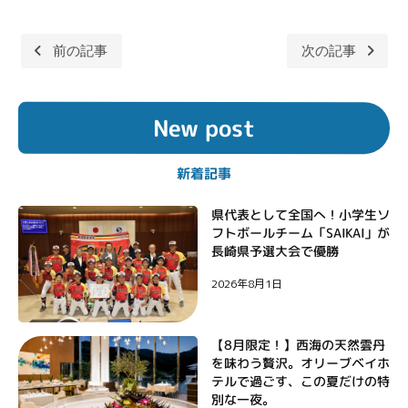
前の記事
次の記事
投
稿
New post
ナ
ビ
新着記事
ゲ
ー
県代表として全国へ！小学生ソ
フトボールチーム「SAIKAI」が
シ
長崎県予選大会で優勝
ョ
2026年8月1日
ン
【8月限定！】西海の天然雲丹
を味わう贅沢。オリーブベイホ
テルで過ごす、この夏だけの特
別な一夜。