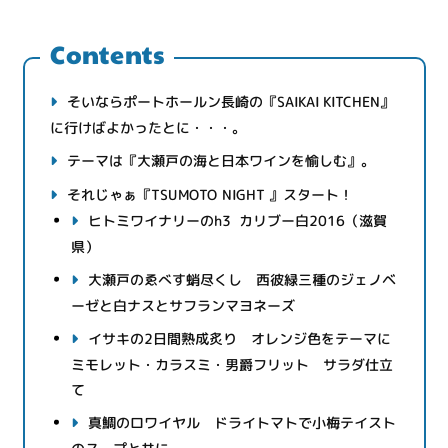
Contents
そいならポートホールン長崎の『SAIKAI KITCHEN』
に行けばよかったとに・・・。
テーマは『大瀬戸の海と日本ワインを愉しむ』。
それじゃぁ『TSUMOTO NIGHT 』スタート！
ヒトミワイナリーのh3 カリブー白2016（滋賀
県）
大瀬戸のゑべす蛸尽くし 西彼緑三種のジェノベ
ーゼと白ナスとサフランマヨネーズ
イサキの2日間熟成炙り オレンジ色をテーマに
ミモレット・カラスミ・男爵フリット サラダ仕立
て
真鯛のロワイヤル ドライトマトで小梅テイスト