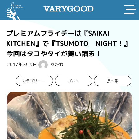
Skip
to
プレミアムフライデーは『SAIKAI
content
KITCHEN』で『TSUMOTO NIGHT！』
今回はタコやタイが舞い踊る！
2017年7月9日
あかね
グルメ
食べる
カテゴリーなし