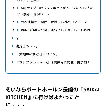
のスープと共に
6kgサイズのヒラスズキとそのムースのクレピネ
ット焼き 赤いソース
ゑべす蛸から揚げ 香ばしいペペロンチーノ
西彼の白桃マリネのホワイトチョコレートがけ
ま、
満足じゃ～～。
『大瀬戸の海と日本ワイン』
『プレフラ tsumoto』は偶数月に開催！要予約！
そいならポートホールン長崎の
『SAIKAI
KITCHEN』
に行けばよかったと
に・・・。