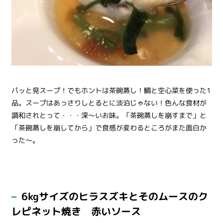
パッと見スープ！でもホントは茶碗蒸し！鯛と空心菜を使った1
品。スープはあっさりしとるとに淡泊じゃない！色んな食材が
調和されとって・・・深～いお味。「茶碗蒸しを崩すまで」と
「茶碗蒸しを崩してから」で食感が変わるところがまた面白か
った～。
6kgサイズのヒラスズキとそのムースのク
レピネット焼き 赤いソース