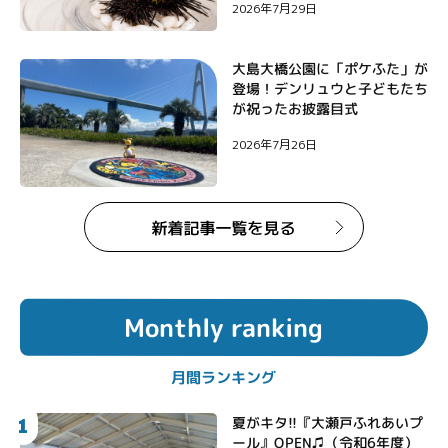
2026年7月29日
大島大橋公園に「ポケふた」が
登場！デンリュウと子どもたち
が祝ったお披露目式
2026年7月26日
Monthly ranking
月間ランキング
1
夏がキタ!!『大瀬戸ふれあいプ
ール』OPEN♫（令和6年度）