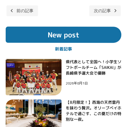
前の記事
次の記事
投
稿
New post
ナ
ビ
新着記事
ゲ
ー
県代表として全国へ！小学生ソ
フトボールチーム「SAIKAI」が
シ
長崎県予選大会で優勝
ョ
2026年8月1日
ン
【8月限定！】西海の天然雲丹
を味わう贅沢。オリーブベイホ
テルで過ごす、この夏だけの特
別な一夜。