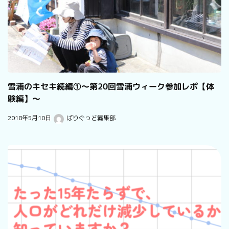
雪浦のキセキ続編①〜第20回雪浦ウィーク参加レポ【体
験編】〜
2018年5月10日
ばりぐっど編集部