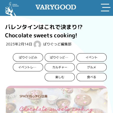
Skip
to
バレンタインはこれで決まり⁉︎
content
Chocolate sweets cooking!
2023年2月14日
ばりぐっど編集部
ばりぐっどch
イベント
ばりぐっど編集部
カルチャー
グルメ
イベントレポート
楽しむ
食べる