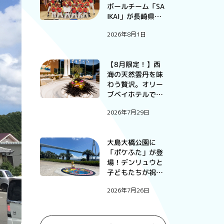
ボールチーム「SA
IKAI」が長崎県予
選大会で優勝
2026年8月1日
【8月限定！】西
海の天然雲丹を味
わう贅沢。オリー
ブベイホテルで過
ごす、この夏だけ
2026年7月29日
の特別な一夜。
大島大橋公園に
「ポケふた」が登
場！デンリュウと
子どもたちが祝っ
たお披露目式
2026年7月26日