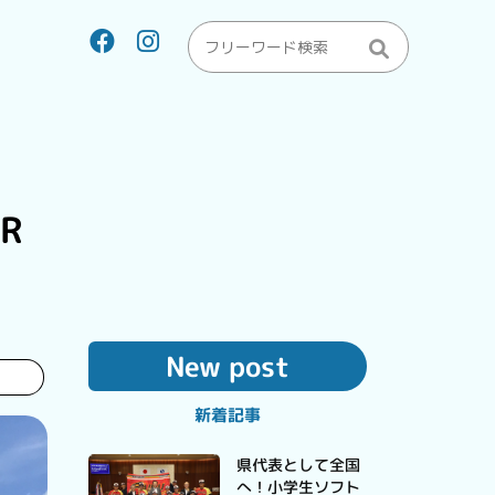
R
New post
新着記事
県代表として全国
へ！小学生ソフト