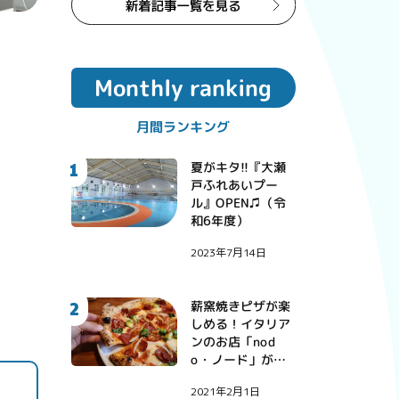
Monthly ranking
月間ランキング
1
夏がキタ!!『大瀬
戸ふれあいプー
ル』OPEN♫（令
和6年度）
2023年7月14日
2
薪窯焼きピザが楽
しめる！イタリア
ンのお店「nod
o・ノード」が西
彼町にオープン！
2021年2月1日