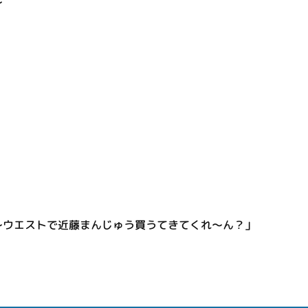
～
～ウエストで近藤まんじゅう買うてきてくれ～ん？」