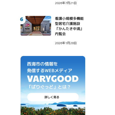
2026年7月21日
がやってきた！〜
6
看護小規模多機能
型居宅介護施設
『かんたき中浦』
内覧会
2026年1月28日