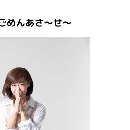
ごめんあさ～せ～