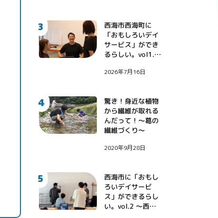
3
西海市西海町に
「おもしろいデイ
サービス」ができ
るらしい。vol1.
〜地域課題に挑戦
2026年7月16日
する診療看護師・
伊藤健大氏〜
4
驚き！身近な植物
から繊維が取れる
んだって！〜葛の
繊維づくり〜
2020年9月28日
5
西海市に「おもし
ろいデイサービ
ス」ができるらし
い。vol.2 〜西海
市に西野亮廣さん