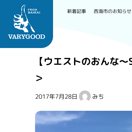
西海市のお知らせ
新着記事
Skip
to
content
長崎で一番刺さるロー
【ウエストのおんな～S
カルメディア
＞
2017年7月28日
みち