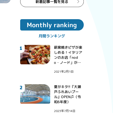
Monthly ranking
月間ランキング
1
薪窯焼きピザが楽
しめる！イタリア
ンのお店「nod
o・ノード」が西
彼町にオープン！
2021年2月1日
2
夏がキタ!!『大瀬
戸ふれあいプー
ル』OPEN♫（令
和6年度）
2023年7月14日