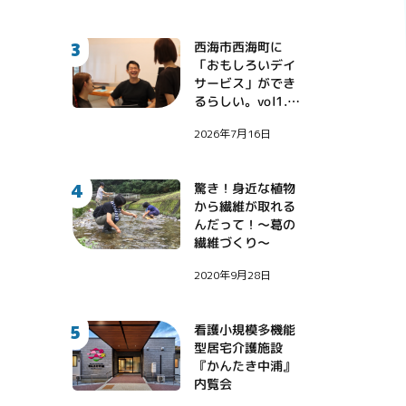
3
西海市西海町に
「おもしろいデイ
サービス」ができ
るらしい。vol1.
〜地域課題に挑戦
2026年7月16日
する診療看護師・
伊藤健大氏〜
4
驚き！身近な植物
から繊維が取れる
んだって！〜葛の
繊維づくり〜
2020年9月28日
5
看護小規模多機能
型居宅介護施設
『かんたき中浦』
内覧会