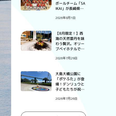
ボールチーム「SA
IKAI」が長崎県予
選大会で優勝
2026年8月1日
【8月限定！】西
海の天然雲丹を味
わう贅沢。オリー
ブベイホテルで過
ごす、この夏だけ
2026年7月29日
の特別な一夜。
大島大橋公園に
「ポケふた」が登
場！デンリュウと
子どもたちが祝っ
たお披露目式
2026年7月26日