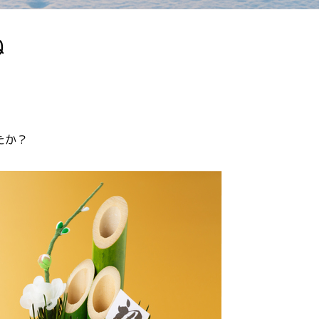
ね
たか？