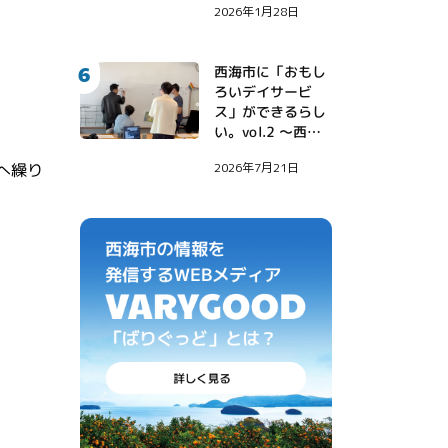
2026年1月28日
6
西海市に「おもし
ろいデイサービ
ス」ができるらし
い。vol.2 〜西海
市に西野亮廣さん
へ繰り
2026年7月21日
がやってきた！〜