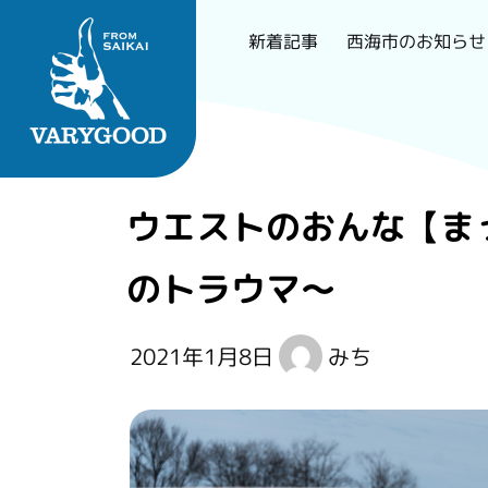
西海市のお知らせ
新着記事
Skip
to
content
長崎で一番刺さるロー
ウエストのおんな【ま
カルメディア
のトラウマ～
2021年1月8日
みち