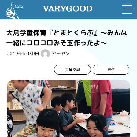
Skip
to
大島学童保育『とまとくらぶ』～みんな
content
一緒にコロコロみそ玉作ったよ～
2019年6月30日
ベーヤン
大崎支局
移住