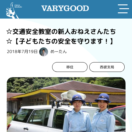
Skip
to
☆交通安全教室の新人おねえさんたち
content
☆【子どもたちの安全を守ります！】
2018年7月19日
めーたん
西彼支局
移住