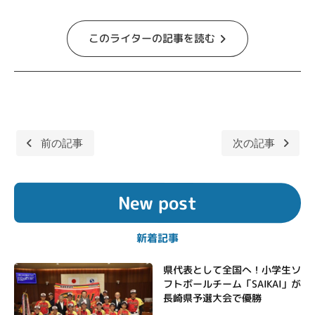
このライターの記事を読む
前の記事
次の記事
投
稿
New post
ナ
ビ
新着記事
ゲ
ー
県代表として全国へ！小学生ソ
フトボールチーム「SAIKAI」が
シ
長崎県予選大会で優勝
ョ