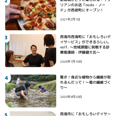
2
リアンのお店「nodo・ノー
ド」が西彼町にオープン！
2021年2月1日
3
西海市西海町に「おもしろいデ
イサービス」ができるらしい。
vol1. 〜地域課題に挑戦する診
療看護師・伊藤健大氏〜
2026年7月16日
4
驚き！身近な植物から繊維が取
れるんだって！〜葛の繊維づく
り〜
2020年9月28日
5
西海市に「おもしろいデイサー