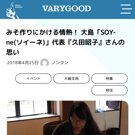
Skip
to
みそ作りにかける情熱！ 大島「SOY-
content
ne(ソイーネ)」代表『久田昭子』さんの
思い
2018年4月25日
ノンタン
イベント
大崎支局
特集
移住