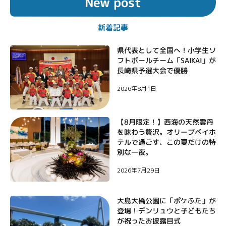
New post
ナ
ビ
新着記事
ゲ
ー
県代表として全国へ！小学生ソ
フトボールチーム「SAIKAI」が
シ
長崎県予選大会で優勝
ョ
2026年8月1日
ン
【8月限定！】西海の天然雲丹
を味わう贅沢。オリーブベイホ
テルで過ごす、この夏だけの特
別な一夜。
2026年7月29日
大島大橋公園に「ポケふた」が
登場！デンリュウと子どもたち
が祝ったお披露目式