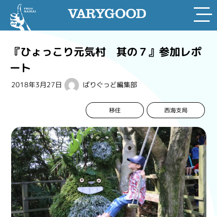
Skip
to
『ひょっこり元気村 其の７』参加レポ
content
ート
2018年3月27日
ばりぐっど編集部
西海支局
移住