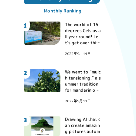
Monthly Ranking
1
The world of 15
degrees Celsius a
ll year round! Le
t’s get over this
year’s lingering s
2022年9月14日
ummer heat at N
anatsugama Cav
e!
2
We went to “mulc
h tensioning,” a s
ummer tradition
for mandarin ora
nge farmers.
2022年9月11日
3
Drawing AI that c
an create amazin
g pictures autom