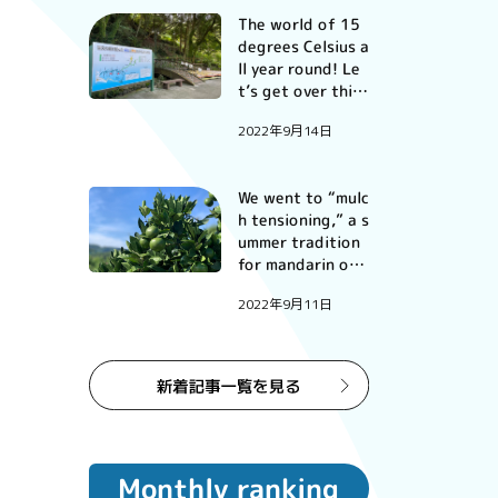
The world of 15
degrees Celsius a
ll year round! Le
t’s get over this
year’s lingering s
2022年9月14日
ummer heat at N
anatsugama Cav
e!
We went to “mulc
h tensioning,” a s
ummer tradition
for mandarin ora
nge farmers.
2022年9月11日
Monthly ranking