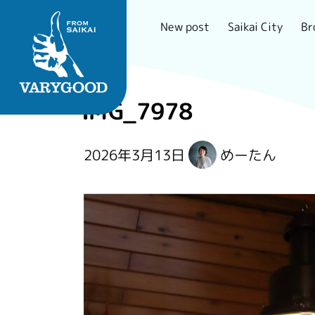
Br
Saikai City
New post
Skip
to
IMG_7978
content
長崎で一番刺さるロー
2026年3月13日
めーたん
カルメディア