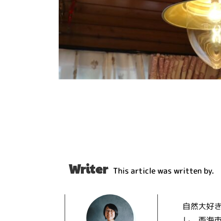
Writer
This article was written by.
自然大好
し、西海