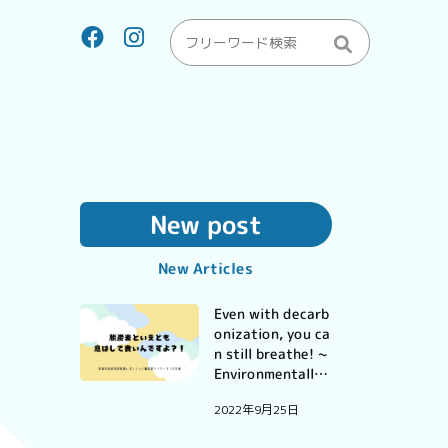
New post
New Articles
Even with decarb
onization, you ca
n still breathe! ~
Environmentally
Friendly Coffee D
2022年9月25日
rinking ~.