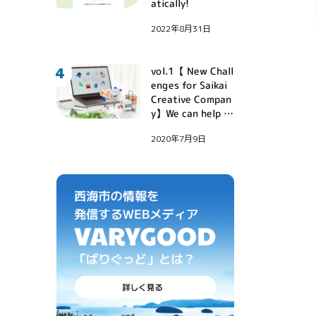
atically!
2022年8月31日
4
vol.1【 New Chall
enges for Saikai
Creative Compan
y】We can help y
ou with your onli
2020年7月9日
ne store and LIN
Ebot developmen
t!