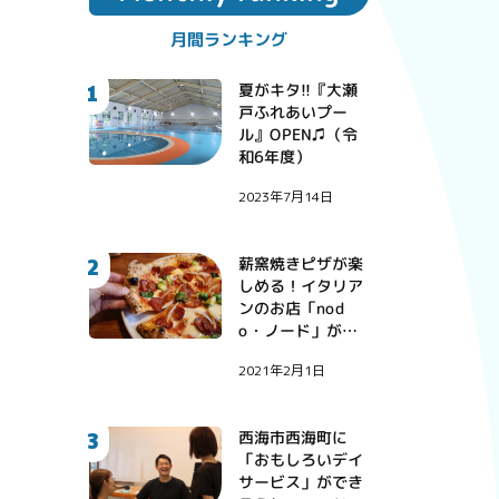
月間ランキング
1
夏がキタ!!『大瀬
戸ふれあいプー
ル』OPEN♫（令
和6年度）
2023年7月14日
2
薪窯焼きピザが楽
しめる！イタリア
ンのお店「nod
o・ノード」が西
彼町にオープン！
2021年2月1日
3
西海市西海町に
「おもしろいデイ
サービス」ができ