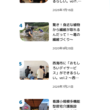
るらしい。vol1.
〜地域課題に挑戦
2026年7月16日
する診療看護師・
伊藤健大氏〜
4
驚き！身近な植物
から繊維が取れる
んだって！〜葛の
繊維づくり〜
2020年9月28日
5
西海市に「おもし
ろいデイサービ
ス」ができるらし
い。vol.2 〜西海
市に西野亮廣さん
2026年7月21日
がやってきた！〜
6
看護小規模多機能
型居宅介護施設