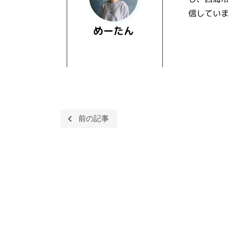
信してい
めーたん
投
前の記事
稿
ナ
ビ
ゲ