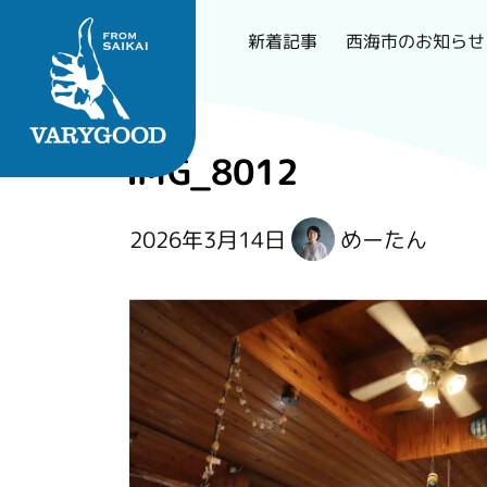
西海市のお知らせ
新着記事
Skip
to
IMG_8012
content
長崎で一番刺さるロー
2026年3月14日
めーたん
カルメディア