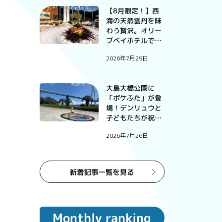
【8月限定！】西
海の天然雲丹を味
わう贅沢。オリー
ブベイホテルで過
ごす、この夏だけ
2026年7月29日
の特別な一夜。
大島大橋公園に
「ポケふた」が登
場！デンリュウと
子どもたちが祝っ
たお披露目式
2026年7月26日
Monthly ranking