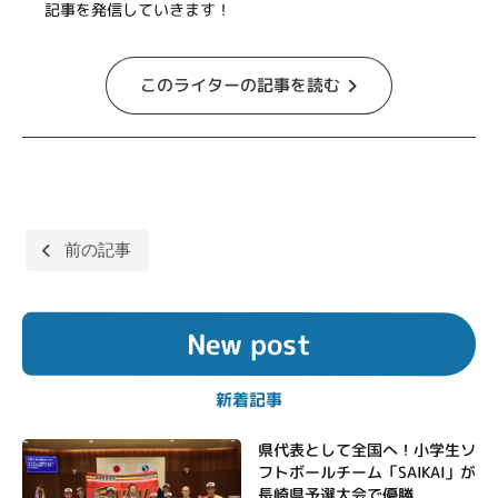
記事を発信していきます！
このライターの記事を読む
投
前の記事
稿
ナ
New post
ビ
ゲ
新着記事
ー
シ
県代表として全国へ！小学生ソ
フトボールチーム「SAIKAI」が
ョ
長崎県予選大会で優勝