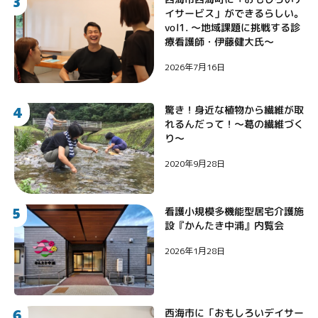
3
イサービス」ができるらしい。
vol1. 〜地域課題に挑戦する診
療看護師・伊藤健大氏〜
2026年7月16日
4
驚き！身近な植物から繊維が取
れるんだって！〜葛の繊維づく
り〜
2020年9月28日
5
看護小規模多機能型居宅介護施
設『かんたき中浦』内覧会
2026年1月28日
6
西海市に「おもしろいデイサー