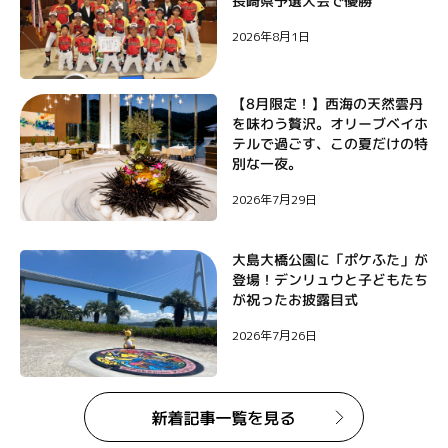
長崎県予選大会で優勝
ョ
2026年8月1日
ン
【8月限定！】西海の天然雲丹
を味わう贅沢。オリーブベイホ
テルで過ごす、この夏だけの特
別な一夜。
2026年7月29日
大島大橋公園に「ポケふた」が
登場！デンリュウと子どもたち
が祝ったお披露目式
2026年7月26日