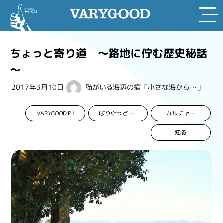
Skip
to
ちょっと寄り道 ～路地に佇む歴史秘話
content
～
2017年3月10日
猫がいる海辺の宿「小さな海から…」
VARYGOOD PJ
カルチャー
ばりぐっどくんプロジェクト
知る