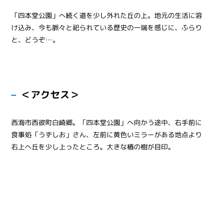
「四本堂公園」へ続く道を少し外れた丘の上。地元の生活に溶
け込み、今も脈々と祀られている歴史の一端を感じに、ふらり
と、どうぞ…。
＜アクセス＞
西海市西彼町白崎郷。「四本堂公園」へ向かう途中、右手前に
食事処「うずしお」さん、左前に黄色いミラーがある地点より
右上へ丘を少し上ったところ。大きな椿の樹が目印。