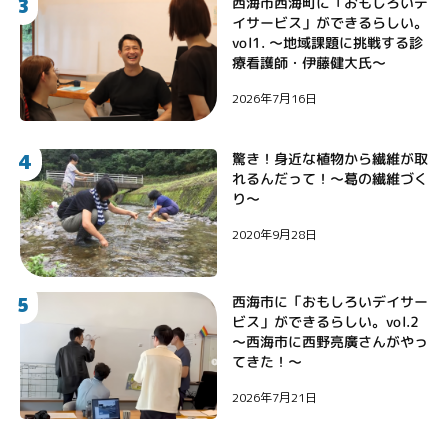
3
西海市西海町に「おもしろいデ
イサービス」ができるらしい。
vol1. 〜地域課題に挑戦する診
療看護師・伊藤健大氏〜
2026年7月16日
4
驚き！身近な植物から繊維が取
れるんだって！〜葛の繊維づく
り〜
2020年9月28日
5
西海市に「おもしろいデイサー
ビス」ができるらしい。vol.2
〜西海市に西野亮廣さんがやっ
てきた！〜
2026年7月21日