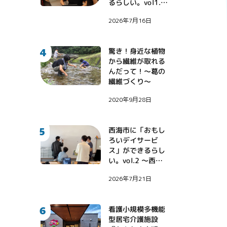
るらしい。vol1.
〜地域課題に挑戦
2026年7月16日
する診療看護師・
伊藤健大氏〜
4
驚き！身近な植物
から繊維が取れる
んだって！〜葛の
繊維づくり〜
2020年9月28日
5
西海市に「おもし
ろいデイサービ
ス」ができるらし
い。vol.2 〜西海
市に西野亮廣さん
2026年7月21日
がやってきた！〜
6
看護小規模多機能
型居宅介護施設