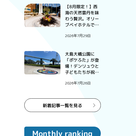
【8月限定！】西
海の天然雲丹を味
わう贅沢。オリー
ブベイホテルで過
ごす、この夏だけ
2026年7月29日
の特別な一夜。
大島大橋公園に
「ポケふた」が登
場！デンリュウと
子どもたちが祝っ
たお披露目式
2026年7月26日
Monthly ranking