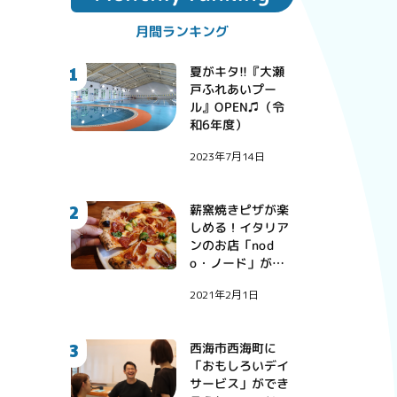
月間ランキング
1
夏がキタ!!『大瀬
戸ふれあいプー
ル』OPEN♫（令
和6年度）
2023年7月14日
2
薪窯焼きピザが楽
しめる！イタリア
ンのお店「nod
o・ノード」が西
彼町にオープン！
2021年2月1日
3
西海市西海町に
「おもしろいデイ
サービス」ができ