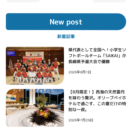
投
稿
New post
ナ
ビ
新着記事
ゲ
ー
県代表として全国へ！小学生ソ
フトボールチーム「SAIKAI」が
シ
長崎県予選大会で優勝
ョ
2026年8月1日
ン
【8月限定！】西海の天然雲丹
を味わう贅沢。オリーブベイホ
テルで過ごす、この夏だけの特
別な一夜。
2026年7月29日