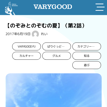
Skip
to
【のぞみとのぞむの夏】（第2話）
content
2017年6月19日
れい
VARYGOOD PJ
ばりぐっどくんプロジェクト
カテゴリーなし
カルチャー
グルメ
知る
遊ぶ