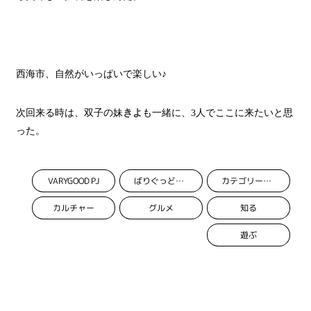
西海市、自然がいっぱいで楽しい♪
次回来る時は、双子の妹
きよ
も一緒に、
3
人でここに来たいと思
った。
VARYGOOD PJ
ばりぐっどくんプロジェクト
カテゴリーなし
カルチャー
グルメ
知る
遊ぶ