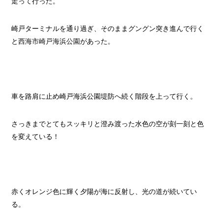
走って行った。
崎戸ターミナルを通り過ぎ、そのままグングン突き進んで行く
と
西海市崎戸海浜公園
があった。
車を路肩に止め崎戸海浜公園堤防へ続く階段を上って行く。
さっきまでとてもスッキリと澄み渡った水色の空が刻一刻と色
を変えている！
赤くオレンジ色に輝く夕陽が海に反射し、光の道が続いてい
る。