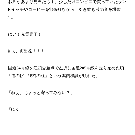
お店があまり見当たらず、少しだけコンビニで買っていたサン
ドイッチやコーヒーを頬張りながら、引き続き波の音を堪能し
た。
はい！充電完了！
さぁ、再出発！！！
国道
34
号線を江頭交差点で左折し国道
205
号線を走り始めた頃、
『道の駅 彼杵の荘』という案内標識が現れた。
「ねぇ、ちょっと寄ってみない？」
「
O.K !
」