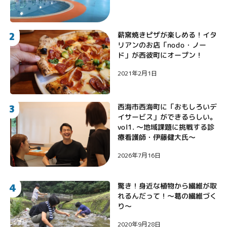
2
薪窯焼きピザが楽しめる！イタ
リアンのお店「nodo・ノー
ド」が西彼町にオープン！
2021年2月1日
3
西海市西海町に「おもしろいデ
イサービス」ができるらしい。
vol1. 〜地域課題に挑戦する診
療看護師・伊藤健大氏〜
2026年7月16日
4
驚き！身近な植物から繊維が取
れるんだって！〜葛の繊維づく
り〜
2020年9月28日