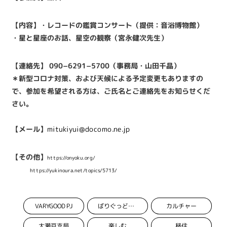
【内容】・レコードの鑑賞コンサート（提供：音浴博物館）
・星と星座のお話、星空の観察（宮永健次先生）
【連絡先】 090−6291−5700（事務局・山田千晶）
＊新型コロナ対策、および天候による予定変更もありますの
で、参加を希望される方は、ご氏名とご連絡先をお知らせくだ
さい。
【メール】
mitukiyui@docomo.ne.jp
【その他】
https://onyoku.org/
https://yukinoura.net/topics/5713/
VARYGOOD PJ
カルチャー
ばりぐっどくんプロジェクト
大瀬戸支局
楽しむ
移住