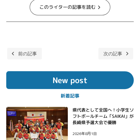
このライターの記事を読む
前の記事
次の記事
投
稿
New post
ナ
ビ
新着記事
ゲ
ー
県代表として全国へ！小学生ソ
フトボールチーム「SAIKAI」が
シ
長崎県予選大会で優勝
ョ
2026年8月1日
ン