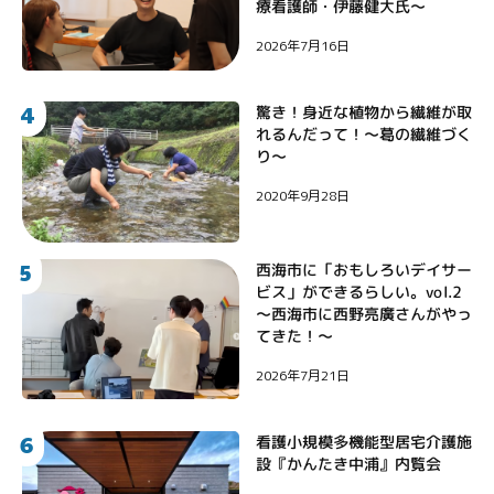
療看護師・伊藤健大氏〜
2026年7月16日
4
驚き！身近な植物から繊維が取
れるんだって！〜葛の繊維づく
り〜
2020年9月28日
5
西海市に「おもしろいデイサー
ビス」ができるらしい。vol.2
〜西海市に西野亮廣さんがやっ
てきた！〜
2026年7月21日
6
看護小規模多機能型居宅介護施
設『かんたき中浦』内覧会