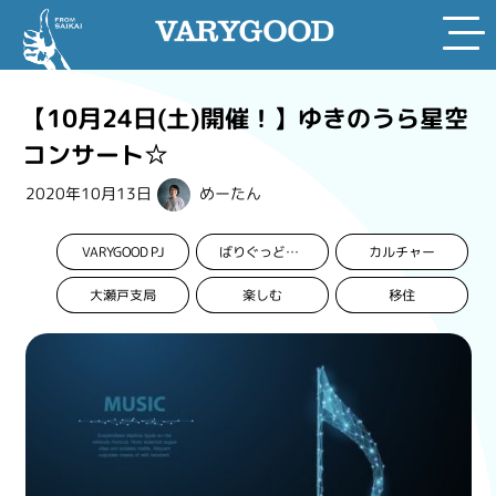
Skip
to
【10月24日(土)開催！】ゆきのうら星空
content
コンサート☆
2020年10月13日
めーたん
VARYGOOD PJ
カルチャー
ばりぐっどくんプロジェクト
大瀬戸支局
楽しむ
移住