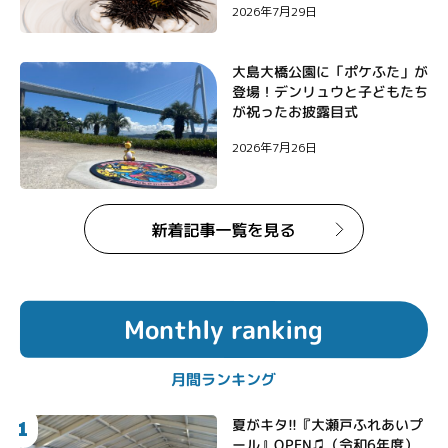
2026年7月29日
大島大橋公園に「ポケふた」が
登場！デンリュウと子どもたち
が祝ったお披露目式
2026年7月26日
Monthly ranking
月間ランキング
1
夏がキタ!!『大瀬戸ふれあいプ
ール』OPEN♫（令和6年度）