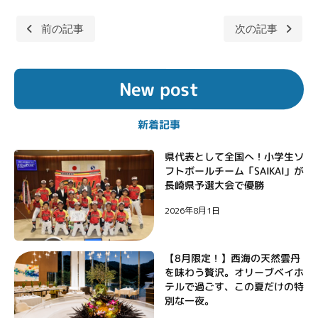
前の記事
次の記事
投
稿
New post
ナ
ビ
新着記事
ゲ
ー
県代表として全国へ！小学生ソ
フトボールチーム「SAIKAI」が
シ
長崎県予選大会で優勝
ョ
2026年8月1日
ン
【8月限定！】西海の天然雲丹
を味わう贅沢。オリーブベイホ
テルで過ごす、この夏だけの特
別な一夜。