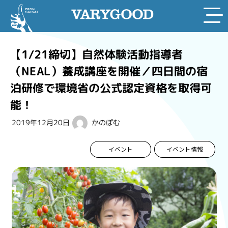
Skip
to
【1/21締切】自然体験活動指導者
content
（NEAL）養成講座を開催／四日間の宿
泊研修で環境省の公式認定資格を取得可
能！
2019年12月20日
かのぽむ
イベント情報
イベント