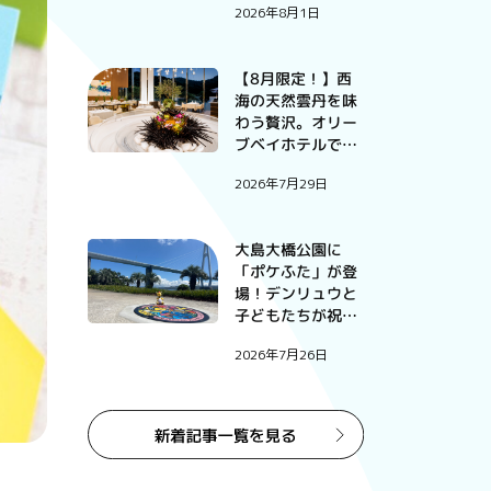
2026年8月1日
【8月限定！】西
海の天然雲丹を味
わう贅沢。オリー
ブベイホテルで過
ごす、この夏だけ
2026年7月29日
の特別な一夜。
大島大橋公園に
「ポケふた」が登
場！デンリュウと
子どもたちが祝っ
たお披露目式
2026年7月26日