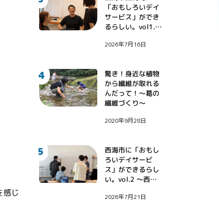
「おもしろいデイ
サービス」ができ
るらしい。vol1.
〜地域課題に挑戦
2026年7月16日
する診療看護師・
伊藤健大氏〜
4
驚き！身近な植物
から繊維が取れる
んだって！〜葛の
繊維づくり〜
2020年9月28日
5
西海市に「おもし
ろいデイサービ
ス」ができるらし
い。vol.2 〜西海
市に西野亮廣さん
を感じ
2026年7月21日
がやってきた！〜