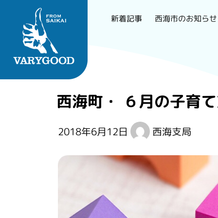
西海市のお知らせ
新着記事
Skip
to
content
長崎で一番刺さるロー
西海町・ ６月の子育
カルメディア
2018年6月12日
西海支局