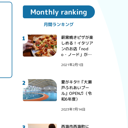
Monthly ranking
月間ランキング
1
薪窯焼きピザが楽
しめる！イタリア
ンのお店「nod
o・ノード」が西
彼町にオープン！
2021年2月1日
2
夏がキタ!!『大瀬
戸ふれあいプー
ル』OPEN♫（令
和6年度）
2023年7月14日
3
西海市西海町に