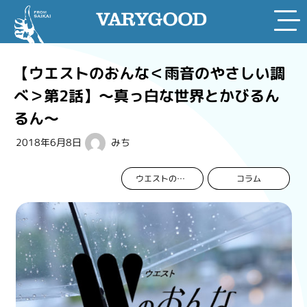
Skip
to
【ウエストのおんな＜雨音のやさしい調
content
べ＞第2話】～真っ白な世界とかびるん
るん～
2018年6月8日
みち
コラム
ウエストのおんな