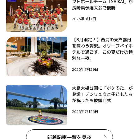
フトボールチーム「SAIKAI」が
シ
長崎県予選大会で優勝
ョ
2026年8月1日
ン
【8月限定！】西海の天然雲丹
を味わう贅沢。オリーブベイホ
テルで過ごす、この夏だけの特
別な一夜。
2026年7月29日
大島大橋公園に「ポケふた」が
登場！デンリュウと子どもたち
が祝ったお披露目式
2026年7月26日