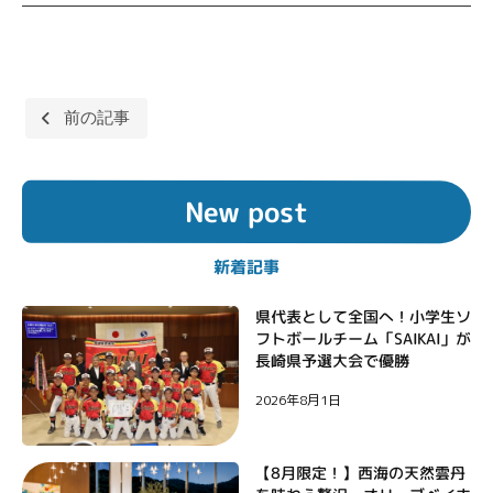
投
前の記事
稿
ナ
New post
ビ
ゲ
新着記事
ー
シ
県代表として全国へ！小学生ソ
フトボールチーム「SAIKAI」が
ョ
長崎県予選大会で優勝
ン
2026年8月1日
【8月限定！】西海の天然雲丹