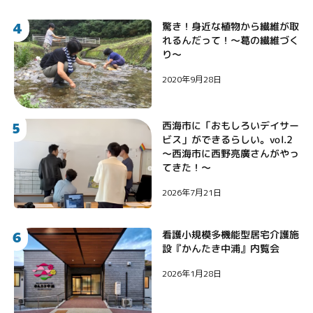
4
驚き！身近な植物から繊維が取
れるんだって！〜葛の繊維づく
り〜
2020年9月28日
5
西海市に「おもしろいデイサー
ビス」ができるらしい。vol.2
〜西海市に西野亮廣さんがやっ
てきた！〜
2026年7月21日
6
看護小規模多機能型居宅介護施
設『かんたき中浦』内覧会
2026年1月28日