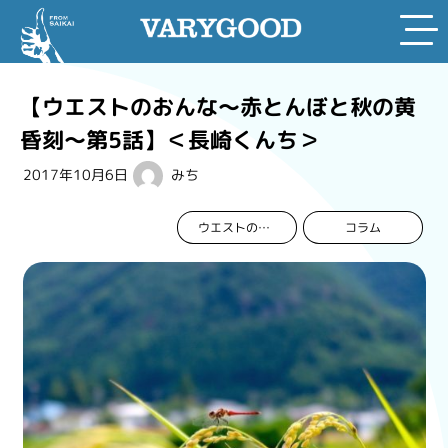
Skip
to
【ウエストのおんな～赤とんぼと秋の黄
content
昏刻～第5話】＜長崎くんち＞
2017年10月6日
みち
コラム
ウエストのおんな