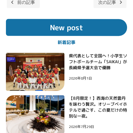
前の記事
次の記事
投
稿
New post
ナ
ビ
新着記事
ゲ
ー
県代表として全国へ！小学生ソ
フトボールチーム「SAIKAI」が
シ
長崎県予選大会で優勝
ョ
2026年8月1日
ン
【8月限定！】西海の天然雲丹
を味わう贅沢。オリーブベイホ
テルで過ごす、この夏だけの特
別な一夜。
2026年7月29日