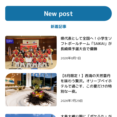
ナ
New post
ビ
ゲ
新着記事
ー
シ
県代表として全国へ！小学生ソ
フトボールチーム「SAIKAI」が
ョ
長崎県予選大会で優勝
ン
2026年8月1日
【8月限定！】西海の天然雲丹
を味わう贅沢。オリーブベイホ
テルで過ごす、この夏だけの特
別な一夜。
2026年7月29日
大島大橋公園に「ポケふた」が