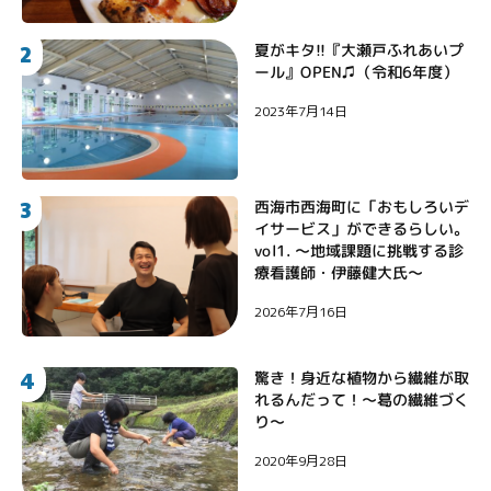
2
夏がキタ!!『大瀬戸ふれあいプ
ール』OPEN♫（令和6年度）
2023年7月14日
3
西海市西海町に「おもしろいデ
イサービス」ができるらしい。
vol1. 〜地域課題に挑戦する診
療看護師・伊藤健大氏〜
2026年7月16日
4
驚き！身近な植物から繊維が取
れるんだって！〜葛の繊維づく
り〜
2020年9月28日