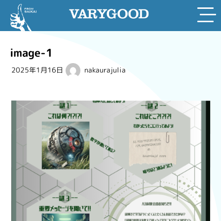
Skip
to
image-1
content
2025年1月16日
nakaurajulia