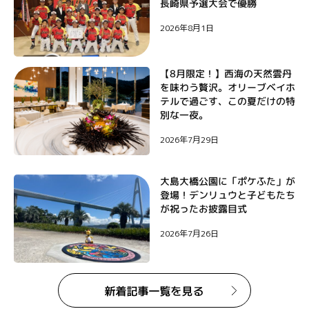
長崎県予選大会で優勝
ン
2026年8月1日
【8月限定！】西海の天然雲丹
を味わう贅沢。オリーブベイホ
テルで過ごす、この夏だけの特
別な一夜。
2026年7月29日
大島大橋公園に「ポケふた」が
登場！デンリュウと子どもたち
が祝ったお披露目式
2026年7月26日