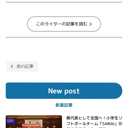
このライターの記事を読む
投
前の記事
稿
ナ
New post
ビ
ゲ
新着記事
ー
シ
県代表として全国へ！小学生ソ
フトボールチーム「SAIKAI」が
ョ