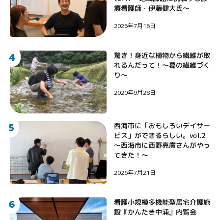
療看護師・伊藤健大氏〜
2026年7月16日
4
驚き！身近な植物から繊維が取
れるんだって！〜葛の繊維づく
り〜
2020年9月28日
5
西海市に「おもしろいデイサー
ビス」ができるらしい。vol.2
〜西海市に西野亮廣さんがやっ
てきた！〜
2026年7月21日
6
看護小規模多機能型居宅介護施
設『かんたき中浦』内覧会