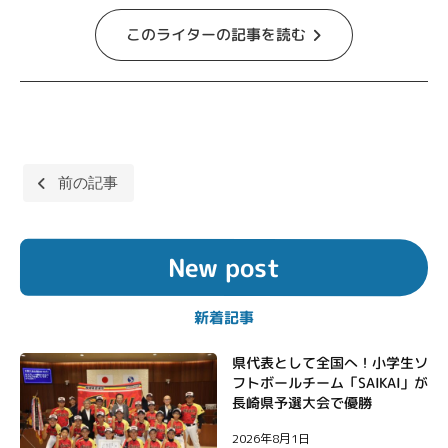
このライターの記事を読む
投
前の記事
稿
ナ
New post
ビ
ゲ
新着記事
ー
シ
県代表として全国へ！小学生ソ
フトボールチーム「SAIKAI」が
ョ
長崎県予選大会で優勝
ン
2026年8月1日