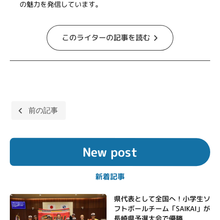
の魅力を発信しています。
このライターの記事を読む
投
前の記事
稿
ナ
New post
ビ
ゲ
新着記事
ー
シ
県代表として全国へ！小学生ソ
フトボールチーム「SAIKAI」が
ョ
長崎県予選大会で優勝