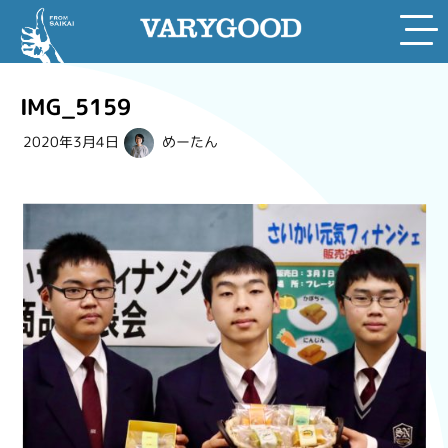
Skip
to
IMG_5159
content
2020年3月4日
めーたん