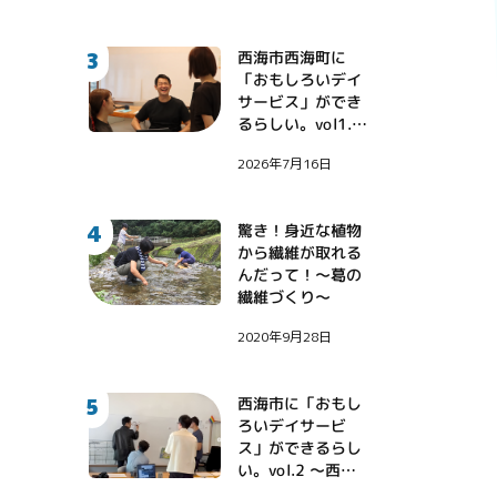
3
西海市西海町に
「おもしろいデイ
サービス」ができ
るらしい。vol1.
〜地域課題に挑戦
2026年7月16日
する診療看護師・
伊藤健大氏〜
4
驚き！身近な植物
から繊維が取れる
んだって！〜葛の
繊維づくり〜
2020年9月28日
5
西海市に「おもし
ろいデイサービ
ス」ができるらし
い。vol.2 〜西海
市に西野亮廣さん