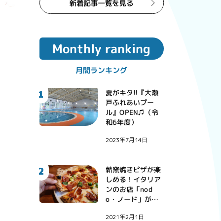
Monthly ranking
月間ランキング
1
夏がキタ!!『大瀬
戸ふれあいプー
ル』OPEN♫（令
和6年度）
2023年7月14日
2
薪窯焼きピザが楽
しめる！イタリア
ンのお店「nod
o・ノード」が西
彼町にオープン！
2021年2月1日