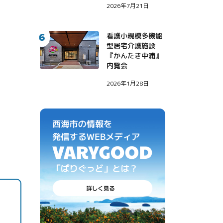
2026年7月21日
がやってきた！〜
6
看護小規模多機能
型居宅介護施設
『かんたき中浦』
内覧会
2026年1月28日