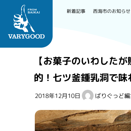
西海市のお知らせ
新着記事
Skip
to
content
長崎で一番刺さるロー
【お菓子のいわしたが
カルメディア
的！七ツ釜鍾乳洞で味
2018年12月10日
ばりぐっど編