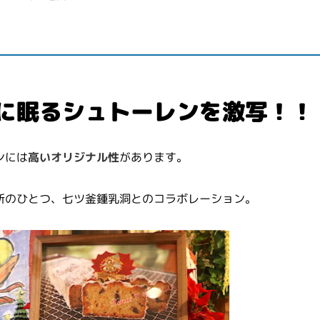
に眠るシュトーレンを激写！！
ンには
高いオリジナル性
があります。
所のひとつ、七ツ釜鍾乳洞とのコラボレーション。