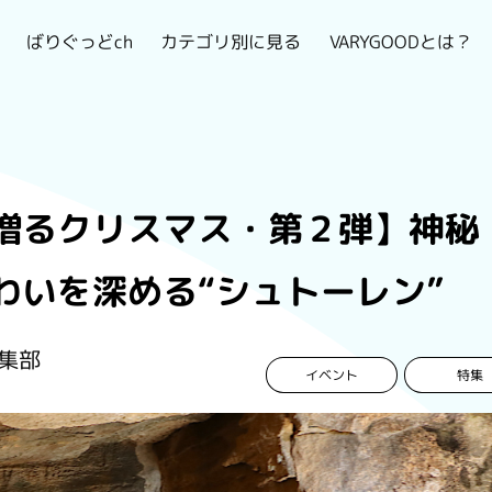
VARYGOODとは？
カテゴリ別に見る
ばりぐっどch
贈るクリスマス・第２弾】神秘
わいを深める“シュトーレン”
集部
イベント
特集