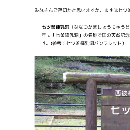
みなさんご存知かと思いますが、まずは七ツ
七ツ釜鍾乳洞
（ななつがましょうにゅうど
年
に「
七釜鍾乳洞
」の名称で国の天然記念
す。(参考：七ツ釜鍾乳洞パンフレット）