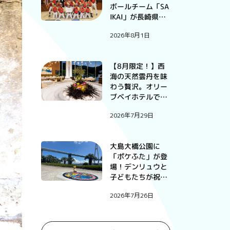
ボールチーム「SA
IKAI」が長崎県予
選大会で優勝
2026年8月1日
【8月限定！】西
海の天然雲丹を味
わう贅沢。オリー
ブベイホテルで過
ごす、この夏だけ
2026年7月29日
の特別な一夜。
大島大橋公園に
「ポケふた」が登
場！デンリュウと
子どもたちが祝っ
たお披露目式
2026年7月26日