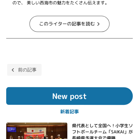
ので、 美しい西海市の魅力をたくさん伝えます。
このライターの記事を読む
投
前の記事
稿
ナ
New post
ビ
ゲ
新着記事
ー
シ
県代表として全国へ！小学生ソ
フトボールチーム「SAIKAI」が
ョ
長崎県予選大会で優勝