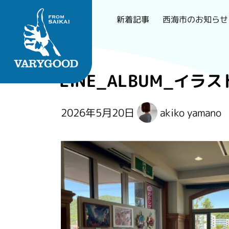
西海市のお知らせ
新着記事
Skip
to
LINE_ALBUM_イラスト
content
長崎で一番刺さるロー
2026年5月20日
akiko yamano
カルメディア