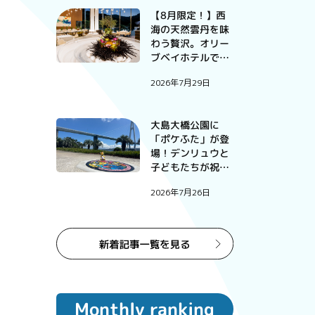
【8月限定！】西
海の天然雲丹を味
わう贅沢。オリー
ブベイホテルで過
ごす、この夏だけ
2026年7月29日
の特別な一夜。
大島大橋公園に
「ポケふた」が登
場！デンリュウと
子どもたちが祝っ
たお披露目式
2026年7月26日
Monthly ranking