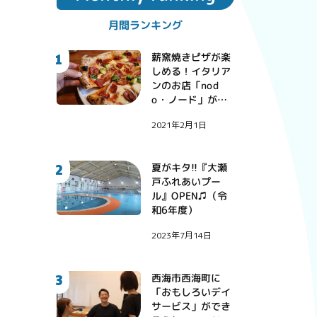
月間ランキング
1
薪窯焼きピザが楽
しめる！イタリア
ンのお店「nod
o・ノード」が西
彼町にオープン！
2021年2月1日
2
夏がキタ!!『大瀬
戸ふれあいプー
ル』OPEN♫（令
和6年度）
2023年7月14日
3
西海市西海町に
「おもしろいデイ
サービス」ができ