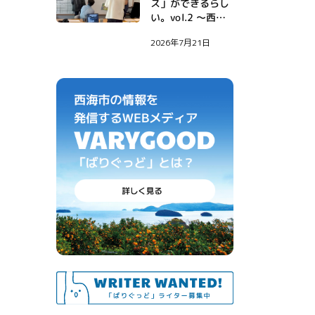
ス」ができるらし
い。vol.2 〜西海
市に西野亮廣さん
2026年7月21日
がやってきた！〜