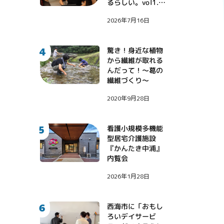
るらしい。vol1.
〜地域課題に挑戦
2026年7月16日
する診療看護師・
伊藤健大氏〜
4
驚き！身近な植物
から繊維が取れる
んだって！〜葛の
繊維づくり〜
2020年9月28日
5
看護小規模多機能
型居宅介護施設
『かんたき中浦』
内覧会
2026年1月28日
6
西海市に「おもし
ろいデイサービ