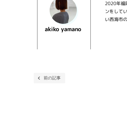
2020年
ンをしてい
い西海市
akiko yamano
投
前の記事
稿
ナ
ビ