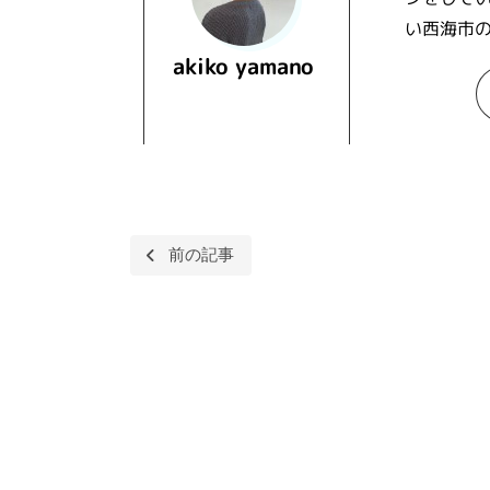
い西海市
akiko yamano
Beitragsnavigation
前の記事