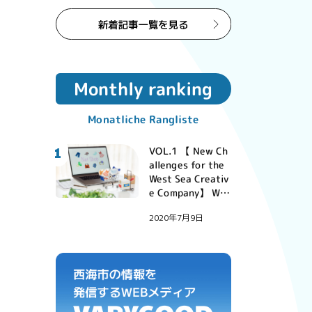
s und LINEbot hel
fen!
Monthly ranking
Monatliche Rangliste
1
VOL.1 【 New Ch
allenges for the
West Sea Creativ
e Company】 Wir
können Ihnen bei
2020年7月9日
der Entwicklung I
hres Online-Shop
s und LINEbot hel
fen!