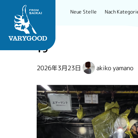
Nach Kategori
Neue Stelle
Skip
to
19
content
長崎で一番刺さるロー
2026年3月23日
akiko yamano
カルメディア