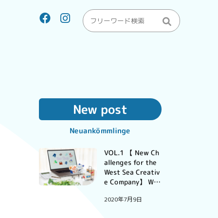
New post
Neuankömmlinge
VOL.1 【 New Ch
allenges for the
West Sea Creativ
e Company】 Wir
können Ihnen bei
2020年7月9日
der Entwicklung I
hres Online-Shop