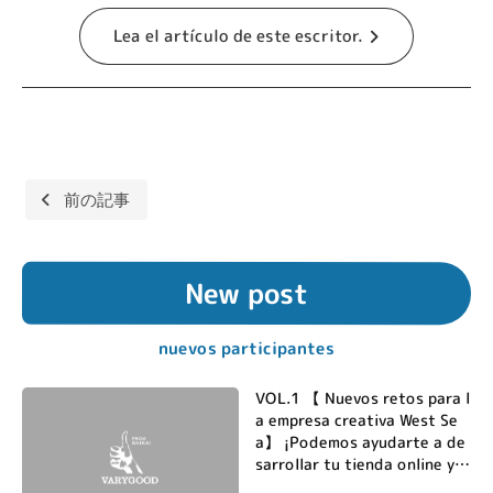
Lea el artículo de este escritor.
Navegación
前の記事
de
entradas
New post
nuevos participantes
VOL.1 【 Nuevos retos para l
a empresa creativa West Se
a】 ¡Podemos ayudarte a de
sarrollar tu tienda online y L
INEbot!