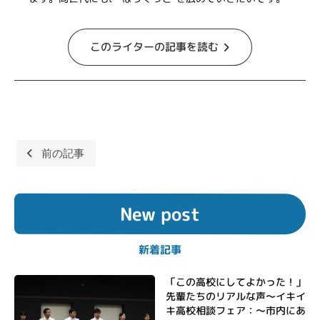
このライターの記事を読む
投
前の記事
稿
ナ
New post
ビ
ゲ
新着記事
ー
シ
「この高校にしてよかった！」
先輩たちのリアルな声〜イキイ
ョ
キ高校相談フェア：〜市内にあ