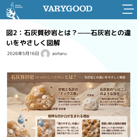
Skip
to
図2：石灰質砂岩とは？——石灰岩との違
content
いをやさしく図解
2026年5月16日
aoharu